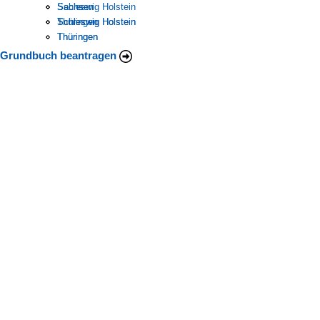
Schleswig Holstein
Sachsen
Sachsen
Thüringen
Schleswig Holstein
Schleswig Holstein
Thüringen
Thüringen
Grundbuch beantragen