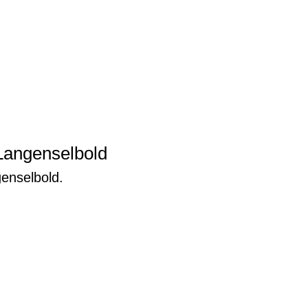
Langenselbold
genselbold.