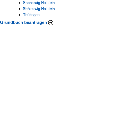
Schleswig Holstein
Sachsen
Sachsen
Thüringen
Schleswig Holstein
Schleswig Holstein
Thüringen
Thüringen
Grundbuch beantragen